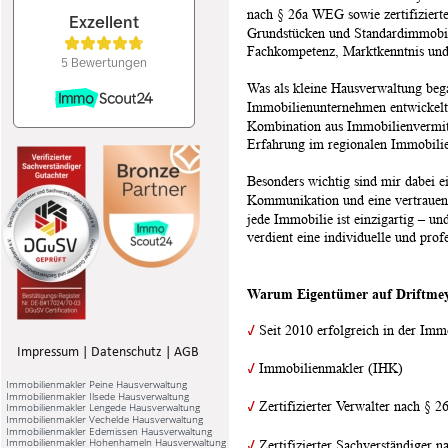
nach § 26a WEG sowie zertifizierte
Grundstücken und Standardimmobil
Fachkompetenz, Marktkenntnis un
Was als kleine Hausverwaltung bega
Immobilienunternehmen entwickelt.
Kombination aus Immobilienvermit
Erfahrung im regionalen Immobili
Besonders wichtig sind mir dabei ei
Kommunikation und eine vertrauen
jede Immobilie ist einzigartig – u
verdient eine individuelle und prof
Warum Eigentümer auf Driftmey
✓
Seit 2010 erfolgreich in der Imm
Impressum
 | 
Datenschutz
 | 
AGB
✓
Immobilienmakler (IHK)
Immobilienmakler Peine Hausverwaltung
Immobilienmakler Ilsede Hausverwaltung
✓
Zertifizierter Verwalter nach §
Immobilienmakler Lengede Hausverwaltung
Immobilienmakler Vechelde Hausverwaltung
Immobilienmakler Edemissen Hausverwaltung
Immobilienmakler Hohenhameln Hausverwaltung
✓
 Zertifizierter Sachverständiger