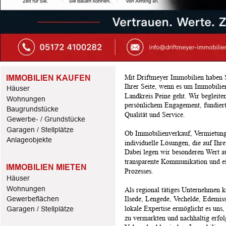
IMMOBILIEN KAUFEN
Mit Driftmeyer Immobilien haben Si
Ihrer Seite, wenn es um Immobilie
Häuser
Landkreis Peine geht. Wir begleite
Wohnungen
persönlichem Engagement, fundier
Baugrundstücke
Qualität und Service.
Gewerbe- / Grundstücke
Garagen / Stellplätze
Ob Immobilienverkauf, Vermietung 
Anlageobjekte
individuelle Lösungen, die auf Ihr
Dabei legen wir besonderen Wert a
transparente Kommunikation und ei
IMMOBILIEN MIETEN
Prozesses.
Häuser
Wohnungen
Als regional tätiges Unternehmen 
Gewerbeflächen
Ilsede, Lengede, Vechelde, Edemi
lokale Expertise ermöglicht es uns,
Garagen / Stellplätze
zu vermarkten und nachhaltig erfol