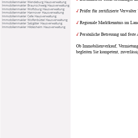
Immobilienmakler Wendeburg Hausverwaltung
Immobilienmakler Braunschweig Hausverwaltung
Immobilienmakler Wolfsburg Hausverwaltung
✓
Prüfer für zertifizierte Verwalt
Immobilienmakler Hannover Hausverwaltung
Immobilienmakler Celle Hausverwaltung
Immobilienmakler Wolfenbüttel Hausverwaltung
✓
 Regionale Marktkenntnis im La
Immobilienmakler Salzgitter Hausverwaltung
Immobilienmakler Hildesheim Hausverwaltung
✓
 Persönliche Betreuung und feste
Ob Immobilienverkauf, Vermietung
begleiten Sie kompetent, zuverlässi