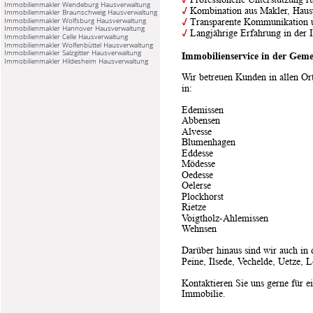
Immobilienmakler Wendeburg Hausverwaltung
✓
 Kombination aus Makler, Haus
Immobilienmakler Braunschweig Hausverwaltung
Immobilienmakler Wolfsburg Hausverwaltung
✓
 Transparente Kommunikation u
Immobilienmakler Hannover Hausverwaltung
✓
 Langjährige Erfahrung in der
Immobilienmakler Celle Hausverwaltung
Immobilienmakler Wolfenbüttel Hausverwaltung
Immobilienmakler Salzgitter Hausverwaltung
Immobilienservice in der Ge
Immobilienmakler Hildesheim Hausverwaltung
Wir betreuen Kunden in allen Or
in:
Edemissen
Abbensen
Alvesse
Blumenhagen
Eddesse
Mödesse
Oedesse
Oelerse
Plockhorst
Rietze
Voigtholz-Ahlemissen
Wehnsen
Darüber hinaus sind wir auch in
Peine, Ilsede, Vechelde, Uetze, 
Kontaktieren Sie uns gerne für e
Immobilie.