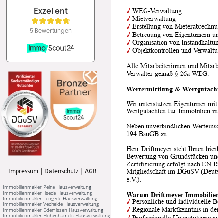
✓
 WEG-Verwaltung
✓
 Mietverwaltung
✓
 Erstellung von Mieterabrechn
✓
 Betreuung von Eigentümern u
✓
 Organisation von Instandhal
✓
 Objektkontrollen und Verwaltu
Alle Mitarbeiterinnen und Mitarbe
Verwalter gemäß § 26a WEG.
Wertermittlung & Wertgutach
Wir unterstützen Eigentümer mit
Wertgutachten für Immobilien i
Neben unverbindlichen Werteinsc
194 BauGB an.
Herr Driftmeyer steht Ihnen hier
Bewertung von Grundstücken und
Zertifizierung erfolgt nach EN 
Mitgliedschaft im DGuSV (Deuts
Impressum
 | 
Datenschutz
 | 
AGB
e.V.).
Immobilienmakler Peine Hausverwaltung
Immobilienmakler Ilsede Hausverwaltung
Warum Driftmeyer Immobilien
Immobilienmakler Lengede Hausverwaltung
✓
 Persönliche und individuelle 
Immobilienmakler Vechelde Hausverwaltung
✓
 Regionale Marktkenntnis in 
Immobilienmakler Edemissen Hausverwaltung
Immobilienmakler Hohenhameln Hausverwaltung
✓
 Professionelle Unterstützung 