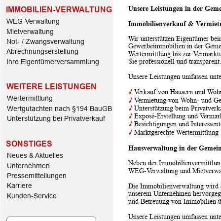
Unsere Leistungen in der Gem
IMMOBILIEN-VERWALTUNG
WEG-Verwaltung
Immobilienverkauf & Vermiet
Mietverwaltung
Wir unterstützen Eigentümer be
Not- / Zwangsverwaltung
Gewerbeimmobilien in der Gemei
Abrechnungserstellung
Wertermittlung bis zur Vermarkt
Sie professionell und transparent
Ihre Eigentümerversammlung
Unsere Leistungen umfassen unt
WEITERE LEISTUNGEN
✓
 Verkauf von Häusern und Wo
Wertermittlung
✓
 Vermietung von Wohn- und G
✓
 Unterstützung beim Privatverk
Wertgutachten nach §194 BauGB
✓
 Exposé-Erstellung und Vermar
Unterstützung bei Privatverkauf
✓
 Besichtigungen und Interessen
✓
 Marktgerechte Wertermittlung
SONSTIGES
Hausverwaltung in der Gemei
Neues & Aktuelles
Neben der Immobilienvermittlung
Unternehmen 
WEG-Verwaltung und Mietverwa
Pressemitteilungen
Karriere
Die Immobilienverwaltung wird 
unserem Unternehmen hervorgegan
Kunden-Service
und Betreuung von Immobilien 
Unsere Leistungen umfassen unt