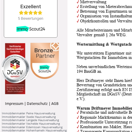
✓
 Mietverwaltung
✓
 Erstellung von Mieterabrechn
✓
 Betreuung von Eigentümern u
✓
 Organisation von Instandhal
✓
 Objektkontrollen und Verwaltu
Alle Mitarbeiterinnen und Mitarbe
Verwalter gemäß § 26a WEG.
Wertermittlung & Wertgutacht
Wir unterstützen Eigentümer mit
Wertgutachten für Immobilien in
Neben unverbindlichen Werteinsc
194 BauGB an.
Herr Driftmeyer steht Ihnen hier
Bewertung von Grundstücken und
Zertifizierung erfolgt nach EN 
Mitgliedschaft im DGuSV (Deuts
e.V.).
Impressum
 | 
Datenschutz
 | 
AGB
Warum Driftmeyer Immobilien 
✓
 Persönliche und individuelle 
Immobilienmakler Peine Hausverwaltung
Immobilienmakler Ilsede Hausverwaltung
✓
 Regionale Marktkenntnis in d
Immobilienmakler Lengede Hausverwaltung
✓
 Professionelle Unterstützung 
Immobilienmakler Vechelde Hausverwaltung
✓
 Kombination aus Makler, Haus
Immobilienmakler Edemissen Hausverwaltung
Immobilienmakler Hohenhameln Hausverwaltung
✓
 Transparente Kommunikation u