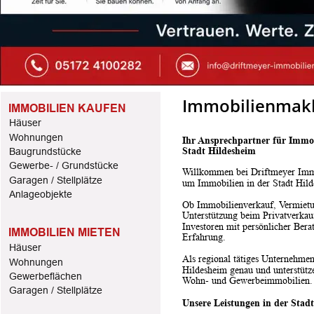
Immobilienmakle
IMMOBILIEN KAUFEN
Häuser
Wohnungen
Ihr Ansprechpartner für Immo
Stadt Hildesheim
Baugrundstücke
Gewerbe- / Grundstücke
Willkommen bei Driftmeyer Immo
Garagen / Stellplätze
um Immobilien in der Stadt Hi
Anlageobjekte
Ob Immobilienverkauf, Vermietu
Unterstützung beim Privatverkau
Investoren mit persönlicher Bera
IMMOBILIEN MIETEN
Erfahrung.
Häuser
Als regional tätiges Unternehme
Wohnungen
Hildesheim genau und unterstütze
Gewerbeflächen
Wohn- und Gewerbeimmobilien.
Garagen / Stellplätze
Unsere Leistungen in der Stad