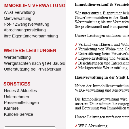
Immobilienverkauf & Vermiet
IMMOBILIEN-VERWALTUNG
WEG-Verwaltung
Wir unterstützen Eigentümer be
Gewerbeimmobilien in der Stadt 
Mietverwaltung
Wertermittlung bis zur Vermarkt
Not- / Zwangsverwaltung
Sie professionell und transparent
Abrechnungserstellung
Unsere Leistungen umfassen unt
Ihre Eigentümerversammlung
✓
 Verkauf von Häusern und Wo
✓
 Vermietung von Wohn- und G
WEITERE LEISTUNGEN
✓
 Unterstützung beim Privatverk
Wertermittlung
✓
 Exposé-Erstellung und Vermar
✓
 Besichtigungen und Interessen
Wertgutachten nach §194 BauGB
✓
 Marktgerechte Wertermittlung
Unterstützung bei Privatverkauf
Hausverwaltung in der Stadt 
SONSTIGES
Neben der Immobilienvermittlung
WEG-Verwaltung und Mietverwal
Neues & Aktuelles
Unternehmen 
Die Immobilienverwaltung wird 
Pressemitteilungen
unserem Unternehmen hervorgegan
und Betreuung von Immobilien 
Karriere
Kunden-Service
Unsere Leistungen umfassen unt
✓
 WEG-Verwaltung