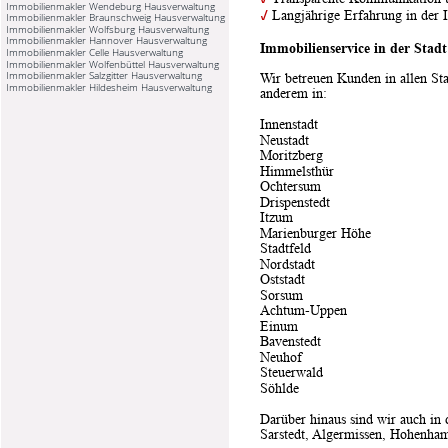
Immobilienmakler Wendeburg Hausverwaltung
✓
 Langjährige Erfahrung in der
Immobilienmakler Braunschweig Hausverwaltung
Immobilienmakler Wolfsburg Hausverwaltung
Immobilienmakler Hannover Hausverwaltung
Immobilienservice in der Sta
Immobilienmakler Celle Hausverwaltung
Immobilienmakler Wolfenbüttel Hausverwaltung
Immobilienmakler Salzgitter Hausverwaltung
Wir betreuen Kunden in allen Sta
Immobilienmakler Hildesheim Hausverwaltung
anderem in:
Innenstadt
Neustadt
Moritzberg
Himmelsthür
Ochtersum
Drispenstedt
Itzum
Marienburger Höhe
Stadtfeld
Nordstadt
Oststadt
Sorsum
Achtum-Uppen
Einum
Bavenstedt
Neuhof
Steuerwald
Söhlde
Darüber hinaus sind wir auch in
Sarstedt, Algermissen, Hohenham