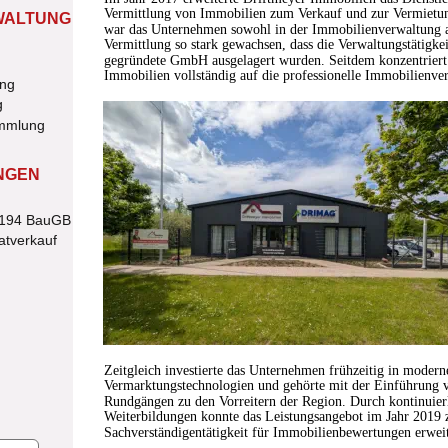
Vermittlung von Immobilien zum Verkauf und zur Vermietung.
WALTUNG
war das Unternehmen sowohl in der Immobilienverwaltung al
Vermittlung so stark gewachsen, dass die Verwaltungstätigkei
gegründete GmbH ausgelagert wurden. Seitdem konzentriert 
Immobilien vollständig auf die professionelle Immobilienve
ung
g
ammlung
NGEN
§194 BauGB
atverkauf
Zeitgleich investierte das Unternehmen frühzeitig in modern
Vermarktungstechnologien und gehörte mit der Einführung 
Rundgängen zu den Vorreitern der Region. Durch kontinuierl
Weiterbildungen konnte das Leistungsangebot im Jahr 2019 z
Sachverständigentätigkeit für Immobilienbewertungen erwei