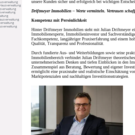
unsere Kunden sicher und erfolgreich bei wichtigen Entsche
usverwaltung
Hausverwaltung
sverwaltung
Driftmeyer Immobilien – Werte vermitteln. Vertrauen schaf
sverwaltung
altung
Hausverwaltung
Kompetenz mit Persönlichkeit
verwaltung
usverwaltung
Hinter Driftmeyer Immobilien steht mit Julian Driftmeyer ein
Immobilienexperte, Immobilieninvestor und Sachverständige
Fachkompetenz, langjähriger Praxiserfahrung und einem ho
Qualität, Transparenz und Professionalität.
Durch fundierte Aus- und Weiterbildungen sowie seine prakt
Immobilienbereich verbindet Julian Driftmeyer theoretische
unternehmerischem Denken und tiefen Einblicken in den Im
Zusammenspiel aus Beratung, Bewertung und eigener Investit
ermöglicht eine praxisnahe und realistische Einschätzung v
Marktpotenzialen und nachhaltigen Investitionsstrategien.