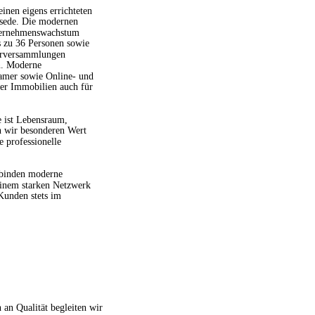
nen eigens errichteten 
lsede. Die modernen 
nternehmenswachstum 
 zu 36 Personen sowie 
erversammlungen 
n. Moderne 
eamer sowie Online- und 
er Immobilien auch für 
e ist Lebensraum, 
n wir besonderen Wert 
 professionelle 
rbinden moderne 
inem starken Netzwerk 
Kunden stets im 
an Qualität begleiten wir 