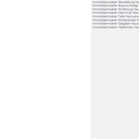
Immobilienmakler Wendeburg Ha
Immobilienmakler Braunschweig 
Immobilienmakler Wolfsburg Hau
Immobilienmakler Hannover Hau
Immobilienmakler Celle Hausverw
Immobilienmakler Wolfenbüttel 
Immobilienmakler Salzgitter Haus
Immobilienmakler Hildesheim Ha