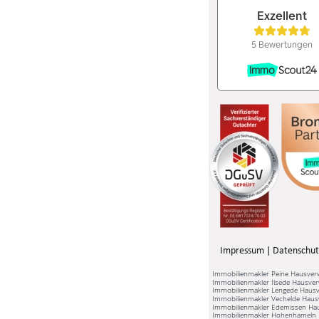
Impressum
 | 
Datenschut
Immobilienmakler Peine Hausver
Immobilienmakler Ilsede Hausver
Immobilienmakler Lengede Hausv
Immobilienmakler Vechelde Haus
Immobilienmakler Edemissen Ha
Immobilienmakler Hohenhameln 