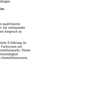
idungen.
fen.
 qualifizierter 
r mit umfassender 
hen Anspruch an 
ische Erfahrung im 
s Fachwissen mit 
mobilienmarkt. Dieses 
ionstätigkeit 
on Immobilienwerten, 