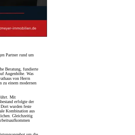
en Partner rund um 
he Beratung, fundierte 
 auf Augenhöhe. Was 
vathaus von Herrn 
um zu einem modernen 
ührt. Mit 
stand erfolgte der 
Dort wurden feste 
male Kombination aus 
ichen. Gleichzeitig 
 Arbeitsaufkommen 
istungsangebot um die 