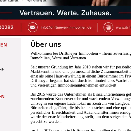
Über uns
FEN
Willkommen bei Driftmeyer Immobilien – Ihrem zuverlässig
Immobilien, Werte und Vertrauen.
Seit unserer Gründung im Jahr 2010 stehen wir für persönlic
ke
Marktkenntnis und eine partnerschaftliche Zusammenarbeit
einst als reine Hausverwaltung in einem Bürozimmer im Pri
Driftmeyer begann, hat sich durch kontinuierliches Wachst
und vielseitigen Immobilienunternehmen entwickelt.
Bis 2015 wurde das Unternehmen als Einzelunternehmen gef
EN
zunehmendem Kundenverkehr und wachsendem Verwaltungsbe
Umzug in ein eigenes Ladenlokal im Zentrum von Lengede. 
Bürozeiten eingeführt, die bis heute bestehen und eine opti
persönlicher Erreichbarkeit und Außendienstterminen ermögl
wurde der erste Mitarbeiter eingestellt, um dem steigenden
gerecht zu werden.
Im Jahr 2017 erweiterte Driftmeyer Immobilien das Dienstle