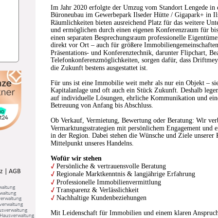
Im Jahr 2020 erfolgte der Umzug vom Standort Lengede in ei
Büroneubau im Gewerbepark Ilseder Hütte / Gigapark+ in I
Räumlichkeiten bieten ausreichend Platz für das weitere U
und ermöglichen durch einen eigenen Konferenzraum für bis
einen separaten Besprechungsraum professionelle Eigentüm
direkt vor Ort – auch für größere Immobiliengemeinschafte
Präsentations- und Konferenztechnik, darunter Flipchart, B
Telefonkonferenzmöglichkeiten, sorgen dafür, dass Driftmey
die Zukunft bestens ausgestattet ist.
Für uns ist eine Immobilie weit mehr als nur ein Objekt – si
Kapitalanlage und oft auch ein Stück Zukunft. Deshalb lege
auf individuelle Lösungen, ehrliche Kommunikation und eine
Betreuung von Anfang bis Abschluss.
Ob Verkauf, Vermietung, Bewertung oder Beratung: Wir ve
Vermarktungsstrategien mit persönlichem Engagement und e
in der Region. Dabei stehen die Wünsche und Ziele unserer 
Mittelpunkt unseres Handelns.
Wofür wir stehen
✓
 Persönliche & vertrauensvolle Beratung
z
 | 
AGB
✓
 Regionale Marktkenntnis & langjährige Erfahrung
✓
 Professionelle Immobilienvermittlung
waltung
✓
 Transparenz & Verlässlichkeit
waltung
✓
 Nachhaltige Kundenbeziehungen
erwaltung
verwaltung
usverwaltung
Mit Leidenschaft für Immobilien und einem klaren Anspruch 
Hausverwaltung