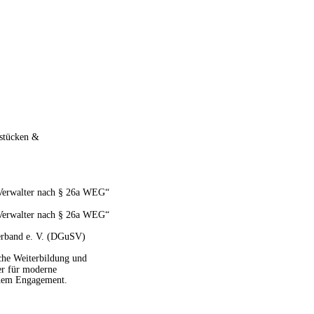
stücken & 
r Verwalter nach § 26a WEG“ 
r Verwalter nach § 26a WEG“ 
erband e. V. (DGuSV)
iche Weiterbildung und 
er für moderne 
chem Engagement.