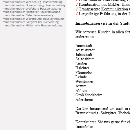
Immobilienmakler Wendeburg Hausverwaltung
✓
 Kombination aus Makler, Haus
Immobilienmakler Braunschweig Hausverwaltung
Immobilienmakler Wolfsburg Hausverwaltung
✓
 Transparente Kommunikation u
Immobilienmakler Hannover Hausverwaltung
✓
 Langjährige Erfahrung in der
Immobilienmakler Celle Hausverwaltung
Immobilienmakler Wolfenbüttel Hausverwaltung
Immobilienmakler Salzgitter Hausverwaltung
Immobilienservice in der Sta
Immobilienmakler Hildesheim Hausverwaltung
Wir betreuen Kunden in allen Stad
anderem in:
Innenstadt
Auguststadt
Juliusstadt
Salzdahlum
Linden
Halchter
Fümmelse
Leinde
Wendessen
Atzum
Ahlum
Groß Stöckheim
Adersheim
Darüber hinaus sind wir auch in
Braunschweig, Salzgitter, Vechel
Kontaktieren Sie uns gerne für e
Immobilie.