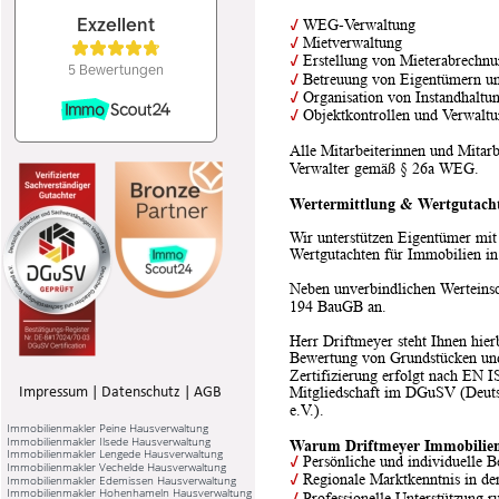
✓
 WEG-Verwaltung
✓
 Mietverwaltung
✓
 Erstellung von Mieterabrechn
✓
 Betreuung von Eigentümern u
✓
 Organisation von Instandhal
✓
 Objektkontrollen und Verwaltu
Alle Mitarbeiterinnen und Mitarbe
Verwalter gemäß § 26a WEG.
Wertermittlung & Wertgutacht
Wir unterstützen Eigentümer mit
Wertgutachten für Immobilien in 
Neben unverbindlichen Werteinsc
194 BauGB an.
Herr Driftmeyer steht Ihnen hier
Bewertung von Grundstücken und
Zertifizierung erfolgt nach EN 
Mitgliedschaft im DGuSV (Deuts
Impressum
 | 
Datenschutz
 | 
AGB
e.V.).
Immobilienmakler Peine Hausverwaltung
Immobilienmakler Ilsede Hausverwaltung
Warum Driftmeyer Immobilien 
Immobilienmakler Lengede Hausverwaltung
✓
 Persönliche und individuelle 
Immobilienmakler Vechelde Hausverwaltung
✓
 Regionale Marktkenntnis in d
Immobilienmakler Edemissen Hausverwaltung
Immobilienmakler Hohenhameln Hausverwaltung
✓
 Professionelle Unterstützung 