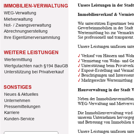
Unsere Leistungen in der Stad
IMMOBILIEN-VERWALTUNG
WEG-Verwaltung
Immobilienverkauf & Vermiet
Mietverwaltung
Wir unterstützen Eigentümer be
Not- / Zwangsverwaltung
Gewerbeimmobilien in der Stadt 
Abrechnungserstellung
Wertermittlung bis zur Vermarkt
Sie professionell und transparent
Ihre Eigentümerversammlung
Unsere Leistungen umfassen unt
WEITERE LEISTUNGEN
✓
 Verkauf von Häusern und Wo
Wertermittlung
✓
 Vermietung von Wohn- und G
✓
 Unterstützung beim Privatverk
Wertgutachten nach §194 BauGB
✓
 Exposé-Erstellung und Vermar
Unterstützung bei Privatverkauf
✓
 Besichtigungen und Interessen
✓
 Marktgerechte Wertermittlung
SONSTIGES
Hausverwaltung in der Stadt W
Neues & Aktuelles
Neben der Immobilienvermittlung
Unternehmen 
WEG-Verwaltung und Mietverwal
Pressemitteilungen
Karriere
Die Immobilienverwaltung wird 
unserem Unternehmen hervorgegan
Kunden-Service
und Betreuung von Immobilien 
Unsere Leistungen umfassen unt