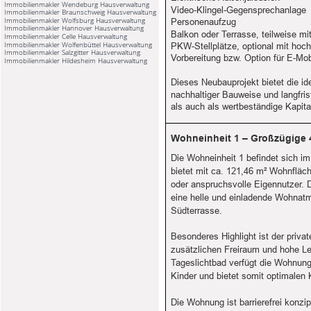
Immobilienmakler Wendeburg Hausverwaltung
Video-Klingel-Gegensprechanlage
Immobilienmakler Braunschweig Hausverwaltung
Immobilienmakler Wolfsburg Hausverwaltung
Personenaufzug
Immobilienmakler Hannover Hausverwaltung
Balkon oder Terrasse, teilweise mit
Immobilienmakler Celle Hausverwaltung
Immobilienmakler Wolfenbüttel Hausverwaltung
PKW-Stellplätze, optional mit hoc
Immobilienmakler Salzgitter Hausverwaltung
Vorbereitung bzw. Option für E-Mob
Immobilienmakler Hildesheim Hausverwaltung
Dieses Neubauprojekt bietet die 
nachhaltiger Bauweise und langfris
als auch als wertbeständige Kapita
Wohneinheit 1 – Großzügige 
Die Wohneinheit 1 befindet sich 
bietet mit ca. 121,46 m² Wohnfläc
oder anspruchsvolle Eigennutzer. D
eine helle und einladende Wohnat
Südterrasse.
Besonderes Highlight ist der priva
zusätzlichen Freiraum und hohe Le
Tageslichtbad verfügt die Wohnung
Kinder und bietet somit optimalen 
Die Wohnung ist barrierefrei konz