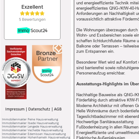
und energieeffiziente Technik mite
energieeffizientes QNG-/KfW-40-Hau
Anforderungen an Nachhaltigkeit u
voraussichtlich attraktive Förder
Die Wohnungen überzeugen durch ei
Wohn- und Essbereichen sowie eine
schaffen lichtdurchflutete Räume
Balkone oder Terrassen – teilweis
zum Entspannen ein.
Besonderer Wert wird auf Komfort 
sind barrierefrei sowie rollstuhlge
Personenaufzug erreichbar.
Ausstattungs-Highlights im Über
Nachhaltige Bauweise als QNG-/Kf
Förderfähig durch attraktive KfW
Moderne Architektur mit offenen G
Impressum
 | 
Datenschutz
 | 
AGB
Helle Wohnräume durch bodentiefe
Tageslichtbadezimmer mit ebener
Immobilienmakler Peine Hausverwaltung
Hochwertige Sanitärausstattung
Immobilienmakler Ilsede Hausverwaltung
Immobilienmakler Lengede Hausverwaltung
Fußbodenheizung in allen Räumen
Immobilienmakler Vechelde Hausverwaltung
Energieeffiziente und umweltfreu
Immobilienmakler Edemissen Hausverwaltung
Immobilienmakler Hohenhameln Hausverwaltung
Elektrische Außenjalousien