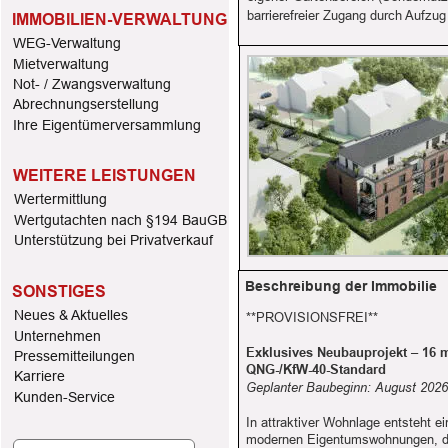
barrierefreier Zugang durch Aufzug
IMMOBILIEN-VERWALTUNG
WEG-Verwaltung
Mietverwaltung
Not- / Zwangsverwaltung
Abrechnungserstellung
Ihre Eigentümerversammlung
WEITERE LEISTUNGEN
Wertermittlung
Wertgutachten nach §194 BauGB
Unterstützung bei Privatverkauf
Beschreibung der Immobilie
SONSTIGES
Neues & Aktuelles
**PROVISIONSFREI**
Unternehmen 
Exklusives Neubauprojekt – 16
Pressemitteilungen
QNG-/KfW-40-Standard
Karriere
Geplanter Baubeginn: August 2026 
Kunden-Service
In attraktiver Wohnlage entsteht 
modernen Eigentumswohnungen, di