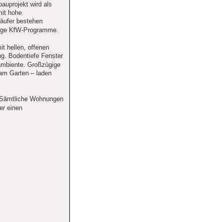
auprojekt wird als 
mit hohe 
äufer bestehen 
stige KfW-Programme.
 hellen, offenen 
g. Bodentiefe Fenster 
ambiente. Großzügige 
am Garten – laden 
t: Sämtliche Wohnungen 
er einen 