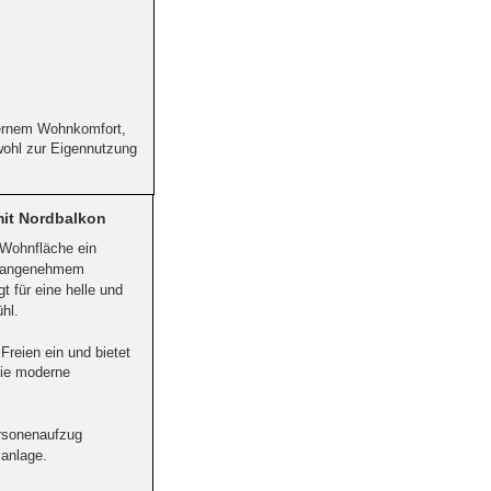
dernem Wohnkomfort, 
wohl zur Eigennutzung 
it Nordbalkon
 Wohnfläche ein 
d angenehmem 
 für eine helle und 
hl.
reien ein und bietet 
die moderne 
.
ersonenaufzug 
lanlage.