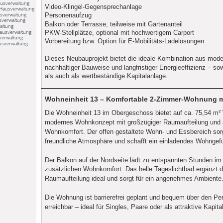
usverwaltung
Video-Klingel-Gegensprechanlage
Hausverwaltung
sverwaltung
Personenaufzug
sverwaltung
Balkon oder Terrasse, teilweise mit Gartenanteil
altung
Hausverwaltung
PKW-Stellplätze, optional mit hochwertigem Carport
verwaltung
Vorbereitung bzw. Option für E-Mobilitäts-Ladelösungen
usverwaltung
Dieses Neubauprojekt bietet die ideale Kombination aus mo
nachhaltiger Bauweise und langfristiger Energieeffizienz – so
als auch als wertbeständige Kapitalanlage.
Wohneinheit 13 – Komfortable 2-Zimmer-Wohnung m
Die Wohneinheit 13 im Obergeschoss bietet auf ca. 75,54 m²
modernes Wohnkonzept mit großzügiger Raumaufteilung un
Wohnkomfort. Der offen gestaltete Wohn- und Essbereich sorgt
freundliche Atmosphäre und schafft ein einladendes Wohngefü
Der Balkon auf der Nordseite lädt zu entspannten Stunden im F
zusätzlichen Wohnkomfort. Das helle Tageslichtbad ergänzt 
Raumaufteilung ideal und sorgt für ein angenehmes Ambiente
Die Wohnung ist barrierefrei geplant und bequem über den P
erreichbar – ideal für Singles, Paare oder als attraktive Kapita