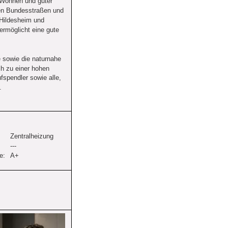
 Wohnen und guter 
en Bundesstraßen und 
Hildesheim und 
ermöglicht eine gute 
e sowie die naturnahe 
h zu einer hohen 
fspendler sowie alle, 
.
Zentralheizung
---
e:
A+