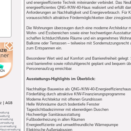
und energieeffiziente Technik miteinander verbindet. Das Neub
energieeffizientes QNG-/KfW-40-Haus realisiert und erfüllt da
Anforderungen an Nachhaltigkeit und Energieverbrauch. Für K
voraussichtlich attraktive Fördermöglichkeiten über zinsgün
Die Wohnungen überzeugen durch eine moderne Architektur mit
Wohn- und Essbereichen sowie einer hochwertigen Ausstattun
schaffen lichtdurchflutete Räume und ein angenehmes Wohn
Balkone oder Terrassen – teilweise mit Sondernutzungsrecht 
zum Entspannen ein.
Besonderer Wert wird auf Komfort und Barrierefreiheit geleg
sind barrierefrei sowie rollstuhlgerecht geplant und bequem üb
Personenaufzug erreichbar.
Ausstattungs-Highlights im Überblick:
Nachhaltige Bauweise als QNG-/KfW-40-Energieeffizienzhaus
Förderfähig durch attraktive KfW-Finanzierungsprogramme
Moderne Architektur mit offenen Grundrissen
z
 | 
AGB
Helle Wohnräume durch bodentiefe Fenster
Tageslichtbadezimmer mit ebenerdigen Duschen
waltung
Hochwertige Sanitärausstattung
waltung
erwaltung
Fußbodenheizung in allen Räumen
verwaltung
Energieeffiziente und umweltfreundliche Wärmepumpe
usverwaltung
Hausverwaltung
Elektrische Außenjalousien