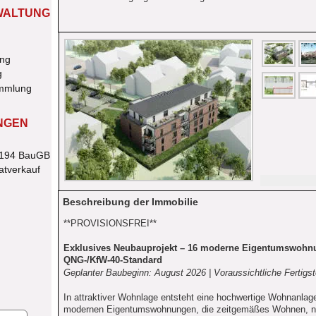
WALTUNG
ung
g
ammlung
NGEN
§194 BauGB
atverkauf
Beschreibung der Immobilie
**PROVISIONSFREI**
Exklusives Neubauprojekt – 16 moderne Eigentumswohn
QNG-/KfW-40-Standard
Geplanter Baubeginn: August 2026 | Voraussichtliche Fertigs
In attraktiver Wohnlage entsteht eine hochwertige Wohnanlag
modernen Eigentumswohnungen, die zeitgemäßes Wohnen, na