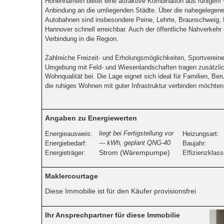
Hohenhameln bietet eine attraktive Kombination aus ruhigem
Anbindung an die umliegenden Städte. Über die nahegelegen
Autobahnen sind insbesondere Peine, Lehrte, Braunschweig, 
Hannover schnell erreichbar. Auch der öffentliche Nahverkehr 
Verbindung in die Region.
Zahlreiche Freizeit- und Erholungsmöglichkeiten, Sportverein
Umgebung mit Feld- und Wiesenlandschaften tragen zusätzlic
Wohnqualität bei. Die Lage eignet sich ideal für Familien, Beru
die ruhiges Wohnen mit guter Infrastruktur verbinden möchten
Angaben zu Energiewerten
liegt bei Fertigstellung vor
Energieausweis:
Heizungsart:
--- kWh, geplant QNG-40
Energiebedarf:
Baujahr:
Strom (Wärempumpe)
Energieträger:
Effizienzklass
Maklercourtage
Diese Immobilie ist für den Käufer provisionsfrei
Ihr Ansprechpartner für diese Immobilie