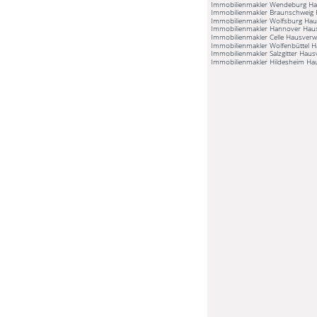
Immobilienmakler Wendeburg Ha
Immobilienmakler Braunschweig 
Immobilienmakler Wolfsburg Hau
Immobilienmakler Hannover Hau
Immobilienmakler Celle Hausverw
Immobilienmakler Wolfenbüttel 
Immobilienmakler Salzgitter Haus
Immobilienmakler Hildesheim Ha