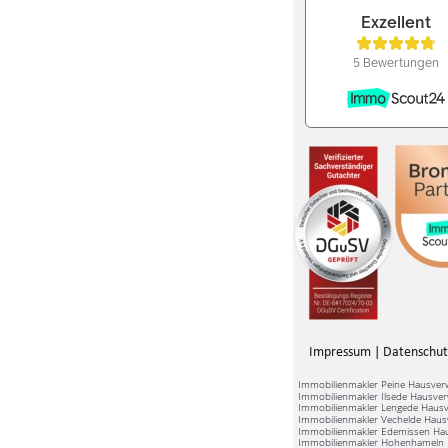
Impressum
 | 
Datenschut
Immobilienmakler Peine Hausver
Immobilienmakler Ilsede Hausver
Immobilienmakler Lengede Hausv
Immobilienmakler Vechelde Haus
Immobilienmakler Edemissen Ha
Immobilienmakler Hohenhameln 