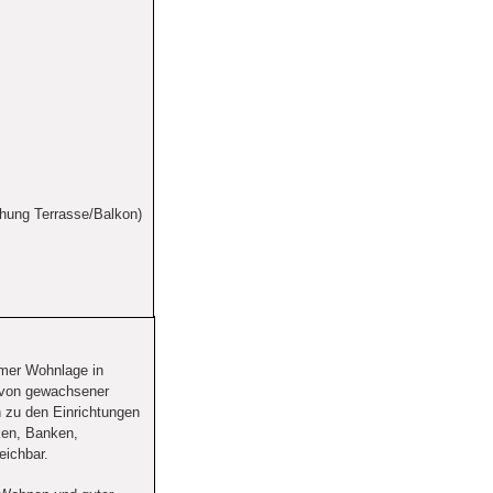
chung Terrasse/Balkon)
hmer Wohnlage in 
 von gewachsener 
 zu den Einrichtungen 
ken, Banken, 
eichbar.