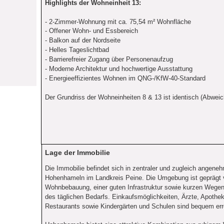
Highlights der Wohneinheit 13:
- 2-Zimmer-Wohnung mit ca. 75,54 m² Wohnfläche
- Offener Wohn- und Essbereich
- Balkon auf der Nordseite
- Helles Tageslichtbad
- Barrierefreier Zugang über Personenaufzug
- Moderne Architektur und hochwertige Ausstattung
- Energieeffizientes Wohnen im QNG-/KfW-40-Standard
Der Grundriss der Wohneinheiten 8 & 13 ist identisch (Abwei
Lage der Immobilie
Die Immobilie befindet sich in zentraler und zugleich angene
Hohenhameln im Landkreis Peine. Die Umgebung ist geprägt
Wohnbebauung, einer guten Infrastruktur sowie kurzen Wegen
des täglichen Bedarfs. Einkaufsmöglichkeiten, Ärzte, Apothe
Restaurants sowie Kindergärten und Schulen sind bequem err