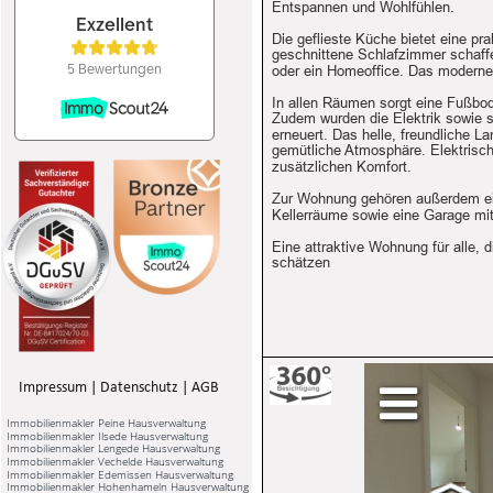
Entspannen und Wohlfühlen.
Die geflieste Küche bietet eine pr
geschnittene Schlafzimmer schaffe
oder ein Homeoffice. Das moderne
In allen Räumen sorgt eine Fußb
Zudem wurden die Elektrik sowie 
erneuert. Das helle, freundliche L
gemütliche Atmosphäre. Elektrisch
zusätzlichen Komfort.
Zur Wohnung gehören außerdem ein
Kellerräume sowie eine Garage mit
Eine attraktive Wohnung für alle,
schätzen
Impressum
 | 
Datenschutz
 | 
AGB
Immobilienmakler Peine Hausverwaltung
Immobilienmakler Ilsede Hausverwaltung
Immobilienmakler Lengede Hausverwaltung
Immobilienmakler Vechelde Hausverwaltung
Immobilienmakler Edemissen Hausverwaltung
Leider 
Immobilienmakler Hohenhameln Hausverwaltung